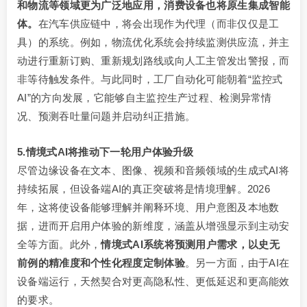
和物流等领域更为广泛地应用，消费设备也将原生集成
智能
体
。
在汽车供应链中，将会出现作为代理（而非仅仅是工
具）的系统。例如，物流优化系统会持续监测供应流，并主
动进行重新订购、重新规划路线或向人工主管发出警报，而
非等待触发条件。与此同时，工厂自动化可能朝着“监控式
AI”的方向发展，它能够自主监控生产过程、检测异常情
况、预测吞吐量问题并启动纠正措施。
5.情境式AI将推动下一轮用户体验升级
尽管边缘设备在文本、图像、视频和音频领域的生成式AI将
持续拓展，但设备端AI的真正突破将是情境理解。2026
年，这将使设备能够理解并阐释环境、用户意图及本地数
据，进而开启用户体验的新维度，涵盖从增强显示到主动安
全等方面。此外，
情境式AI系统将预测用户需求，以史无
前例的精准度和个性化程度定制体验
。另一方面，由于AI在
设备端运行，天然契合对更高隐私性、更低延迟和更高能效
的要求。