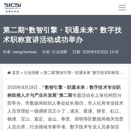
第二期“数智引擎・职通未来” 数字技
术职称宣讲活动成功举办
作者: wangzhenbiao
分类:
行业洞察
日期: 2025年8月20日 13:42
首页
»
行业洞察
»
第二期“数智引擎・职通未来” 数字技术职称宣讲活动成功举办
2025年8月19日，
“数智引擎・职通未来：数字技术专业职
称助推人才与产业共发展”第二期
专题活动在上海社科院分
部举办。市数据局组织人事处处长殷仍，市人社局专业技术
人员管理处一级调研员王小了，浦东、黄浦、静安、虹口、
杨浦、宝山、嘉定、金山、奉贤、崇明等区数据局相关负责
人员出席，行业领域专家学者、数字技术专业人员参加活