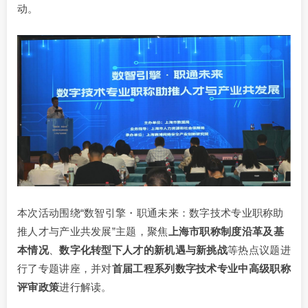
动。
本次活动围绕“数智引擎・职通未来：数字技术专业职称助
推人才与产业共发展”主题，聚焦
上海市职称制度沿革及基
本情况
、
数字化转型下人才的新机遇与新挑战
等热点议题进
行了专题讲座，并对
首届工程系列数字技术专业中高级职称
评审政策
进行解读。