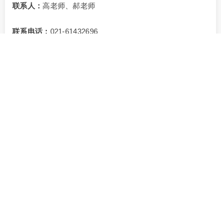
联系人：
高老师、郝老师
联系电话：
021-61432696
上一篇: 韩国发布《生成式人工智能开发与应用个人数据处理指南》
下一篇: 深入解读！《上海市公共数据资源授权运营管理办法》
Wangzhenbiao
请到「后台-用户-个人资料」中填写个人说明。