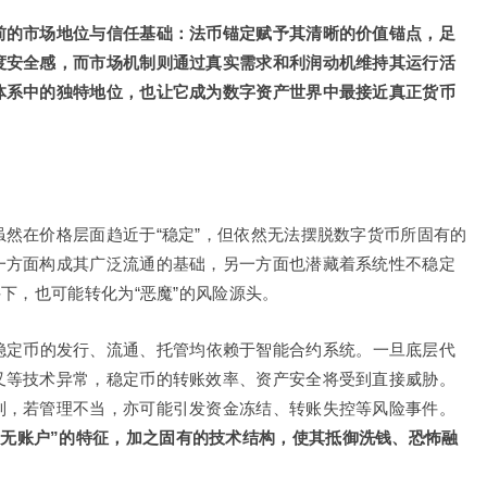
前的市场地位与信任基础：法币锚定赋予其清晰的价值锚点，足
度安全感，而市场机制则通过真实需求和利润动机维持其运行活
体系中的独特地位，也让它成为数字资产世界中最接近真正货币
然在价格层面趋近于“稳定”，但依然无法摆脱数字货币所固有的
一方面构成其广泛流通的基础，另一方面也潜藏着系统性不稳定
下，也可能转化为“恶魔”的风险源头。
稳定币的发行、流通、托管均依赖于智能合约系统。一旦底层代
叉等技术异常，稳定币的转账效率、资产安全将受到直接威胁。
制，若管理不当，亦可能引发资金冻结、转账失控等风险事件。
和“无账户”的特征，加之固有的技术结构，使其抵御洗钱、恐怖融