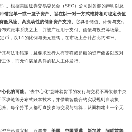
）。根据美国证券交易委员会（SEC）公司财务部的声明以及
种锚定单一或一篮子资产、旨在以一对一方式维持相对稳定价值
具有低风险、高流动性的储备资产支持。
它具备储值、计价与支付
分布式账本系统之上，并被广泛用于支付、偿债与投资等场景。
稳定币，以1:1的比例与美元挂钩，在市场上合计占比约90%。
于其与法币锚定，且要求发行人有等额或超额的资产储备以应对
行主体，而允许满足条件的私人主体发行。
中心化的可能。
“去中心化”意味着货币的发行与交易不再依赖中央
于区块链等分布式账本技术，并借助智能合约实现规则自动执
记账。每个持币人都可直接参与交易与结算，从而构建出一个无
字资产迅速兴起。近年来，
美国、中国香港、新加坡、阿联酋等