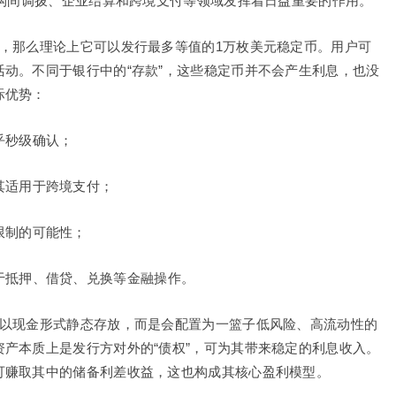
机构间调拨、企业结算和跨境支付等领域发挥着日益重要的作用。
，那么理论上它可以发行最多等值的1万枚美元稳定币。用户可
动。不同于银行中的“存款”，这些稳定币并不会产生利息，也没
际优势：
乎秒级确认；
其适用于跨境支付；
限制的可能性；
于抵押、借贷、兑换等金融操作。
部以现金形式静态存放，而是会配置为一篮子低风险、高流动性的
产本质上是发行方对外的“债权”，可为其带来稳定的利息收入。
可赚取其中的储备利差收益，这也构成其核心盈利模型。