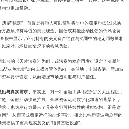
用户可以脱离银行账户系统，直接在链上持有、转移。这种属性也
结构也更加复杂。
。
所谓“稳定”，前提是持币人可以随时将手中的稳定币按1:1兑换
行方必须持有等值的美元现金、国债或其他流动性强的低风险资
的储备报告显示，它们持有的美元资产往往与流通中的稳定币数量相
，以应对市场极端情况下的挤兑风险。
期出台的《天才法案》为例，该法案为稳定币发行设定了清晰的
从“灰色地带”走向主权监管体系内。类似地，中国香港、新加坡
和资本要求设定，从而增强市场透明度与用户信任。
激励与真实需求。
事实上，对一种金融工具“稳定性”的关注程度，
在链上金融活动快速扩展、全球资金流动数字化加速的背景下，
需求，也为发行方带来了具备商业可持续性的激励结构。正是这
“有用”，从而形成稳定运行的市场基础。相比比特币等波动剧烈的
等场景提供了更具现实意义的“结算基础设施”。