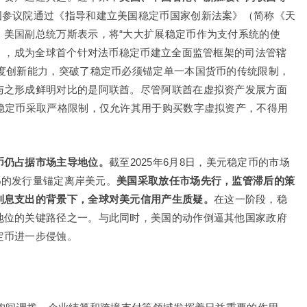
，美国参议院通过《指导和建立美国稳定币国家创新法案》（简称《天
。美国副总统万斯表示，将“大大扩展稳定币作为支付系统的使
例》，成为全球首个针对法币稳定币建立全面监管框架的司法管辖
制度创新能力，突破了稳定币必须锚定单一本国货币的传统限制，
与之形成鲜明对比的是阿联酋。尽管阿联酋在虚拟资产发展方面
稳定币采取严格限制，仅允许其用于购买数字虚拟资产，不得用
币仍占据市场主导地位。
截至2025年6月8日，美元稳定币的市场
0%的发行量锚定离岸美元。
美国采取放任市场先行，监管滞后的策
利息支出的背景下，全球对美元信用产生质疑。
在这一阶段，稳
地位的关键路径之一。与此同时，美国的动作倒逼其他国家政府
定币进一步侵蚀。