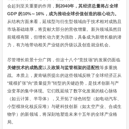
会起到至关重要的作用，
到2040年，其经济总量将占全球
GDP 的10%
～
16%，成为推动全球价值创造的核心动力。
从结构方面来看，延续型与衍生型领域由于技术相对成熟且
市场基础雄厚，将贡献大部分的营收增量。新兴领域虽然目
前规模有限，但增长动力更为强劲，具备成为新增长极的潜
力，有力地带动相关产业链的升级以及创造就业机会。
尽管增长前景十分广阔，但这十八个“竞技场”的发展仍面临
关键技术的成熟度
以及
政策与监管框架的适配性
等多重挑
战。本质上，麦肯锡所提出的这些领域反映了全球经济正从
“规模扩张”向“质量提升”转型的关键趋势，是技术创新与产
业变革的集中体现。它们既延续了数字化发展的核心脉络
（如云计算、半导体），又开拓了绿色转型（如电动汽车、
小型模块化核反应堆）与硬科技创新（如太空产业、合成生
物学）的新领域，将深刻地塑造未来十五年的全球产业格
局。