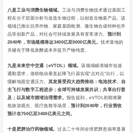
八是工业与消费生物领域。
工业与消费生物技术通过基因工
程在分子层面分析与改造生物过程，以创造生物基产品。该
领域已推出抗旱作物、家庭基因检测、微生物合成特种化学
品等创新产品，对社会可持续发展具有变革潜力。
预计到
2040年，市场规模将达3400亿至9000亿美元。
技术落地的
关键在于降低发酵成本并提升产物纯度。
九是未来空中交通（eVTOL）领域。
该领域瞄准城市短途
通勤需求，借助电动垂直起降飞行器实现“点对点”出行，以
缓解地面交通压力。
其发展受四大趋势推动：电池技术、自
主飞行与数字工程进步；全球可持续发展共识；共享出行普
及；以及城市拥堵治理需求。
报告提到，eVTOL初期将聚
焦旅游观光、医疗急救等场景，
预计到2040年，行业营收
预计在750亿至3400亿美元之间。
十是肥胖治疗药物领域。
过去二十年间全球肥胖患病率显著