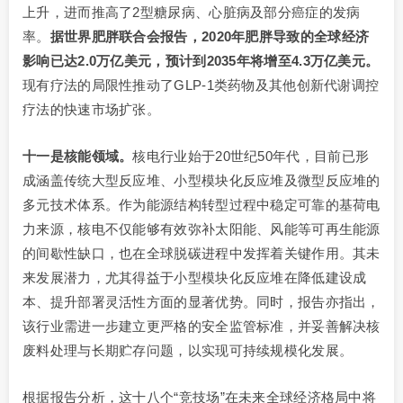
上升，进而推高了2型糖尿病、心脏病及部分癌症的发病
率。
据世界肥胖联合会报告，2020年肥胖导致的全球经济
影响已达2.0万亿美元，预计到2035年将增至4.3万亿美元。
现有疗法的局限性推动了GLP-1类药物及其他创新代谢调控
疗法的快速市场扩张。
十一是核能领域。
核电行业始于20世纪50年代，目前已形
成涵盖传统大型反应堆、小型模块化反应堆及微型反应堆的
多元技术体系。作为能源结构转型过程中稳定可靠的基荷电
力来源，核电不仅能够有效弥补太阳能、风能等可再生能源
的间歇性缺口，也在全球脱碳进程中发挥着关键作用。其未
来发展潜力，尤其得益于小型模块化反应堆在降低建设成
本、提升部署灵活性方面的显著优势。同时，报告亦指出，
该行业需进一步建立更严格的安全监管标准，并妥善解决核
废料处理与长期贮存问题，以实现可持续规模化发展。
根据报告分析，这十八个“竞技场”在未来全球经济格局中将