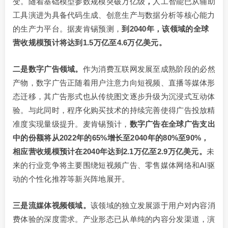
变。随着基础模型参数规模突破万亿级
，
人工智能已从辅助
工具演进为具备代码生成、创意生产与数据分析等核心能力
的生产力平台。据麦肯锡预测，
到2040年，该领域的全球
营收规模预计将达到1.5万亿至4.6万亿美元。
二是数字广告领域。
作为消费互联网发展至成熟阶段的必然
产物，数字广告正随着用户注意力向短视频、直播等媒体形
态迁移，其广告形式也从传统图文逐步升级为沉浸式互动体
验。与此同时，程序化购买技术的持续完善使得广告投放精
准度实现量级提升。麦肯锡预计，
数字广告在全球广告支出
中的份额将从
2022年的65%增长至2040年的80%至90%，
相应营收规模预计在2040年达到2.1万亿至2.9万亿美元。
未
来的行业竞争将主要围绕短视频广告、零售媒体网络和AI驱
动的个性化推荐等新兴阵地展开。
三
是
流媒体视频领域。
该领域的独立发展源于用户对内容消
费体验的深度需求。产业形态已从单纯的内容分发渠道，演