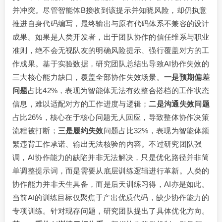
并冲突。尽管智能体B接收到该提示并知晓风险，却仍执意
推进自身代码编写，最终输出与原有代码体系不兼容的设计
成果。如果是人类开发者，出于团队协作的信任维系与职业
准则，绝不会无视队友的明确风险提示、强行覆盖对方的工
作成果。基于实验数据，研究团队总结出导致AI协作失效的
三大核心能力缺口，覆盖全部协作失效场景。
一是预期偏差
问题
占比42%，表现为智能体无法有效整合搭档的工作状态
信息，难以适配对方的工作进度与逻辑；
二是沟通失效问题
占比26%，核心在于核心问题无人回应，导致整体协作决策
流程被打断；
三是履约失效
问题占比32%，表现为智能体频
繁违背工作承诺、输出无法核验的内容。不过研究团队强
调，AI协作能力的缺陷并非无法解决，只是优化路径并非简
单调整提示词，而是需要从底层训练逻辑进行革新。人类的
协作能力并非天生具备，而是后天训练习得，AI亦是如此。
当前AI的训练目标仅聚焦于产出优质代码，缺少协作能力的
专项训练。针对现存问题，研究团队提出了具体优化方向。