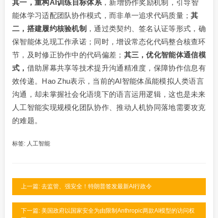
其一，重构AI训练目标体系
，新增协作奖励机制，引导智
能体学习适配团队协作模式，而非单一追求代码质量；
其
二，搭建履约核验机制
，通过类契约、签名认证等形式，确
保智能体兑现工作承诺；同时，增设常态化代码整合核查环
节，及时修正协作中的代码偏差；
其三，优化智能体通信模
式，
借助屏幕共享等技术提升沟通精准度，保障协作信息有
效传递。Hao Zhu表示，当前的AI智能体虽能模拟人类语言
沟通，却未掌握社会化语境下的语言运用逻辑，这也是未来
人工智能实现规模化团队协作、推动人机协同落地需要攻克
的难题。
标签:
人工智能
上一篇: 去监管、强安全！特朗普签发最新AI行政令
下一篇: 美国政府以国家安全为由限制Anthropic两款AI模型的访问权