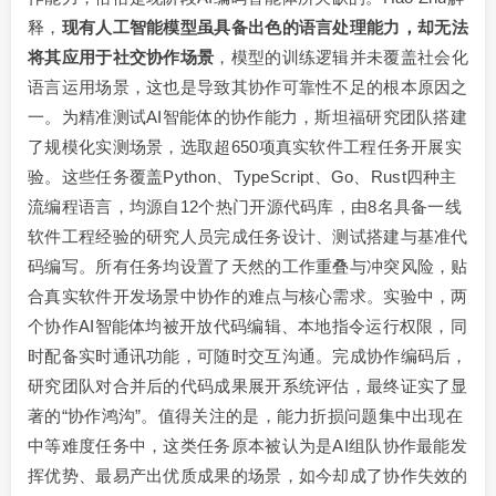
释，
现有人工智能模型虽具备出色的语言处理能力，却无法
将其应用于社交协作场景
，模型的训练逻辑并未覆盖社会化
语言运用场景，这也是导致其协作可靠性不足的根本原因之
一。为精准测试AI智能体的协作能力，斯坦福研究团队搭建
了规模化实测场景，选取超650项真实软件工程任务开展实
验。这些任务覆盖Python、TypeScript、Go、Rust四种主
流编程语言，均源自12个热门开源代码库，由8名具备一线
软件工程经验的研究人员完成任务设计、测试搭建与基准代
码编写。所有任务均设置了天然的工作重叠与冲突风险，贴
合真实软件开发场景中协作的难点与核心需求。实验中，两
个协作AI智能体均被开放代码编辑、本地指令运行权限，同
时配备实时通讯功能，可随时交互沟通。完成协作编码后，
研究团队对合并后的代码成果展开系统评估，最终证实了显
著的“协作鸿沟”。值得关注的是，能力折损问题集中出现在
中等难度任务中，这类任务原本被认为是AI组队协作最能发
挥优势、最易产出优质成果的场景，如今却成了协作失效的