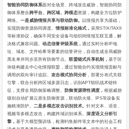
智能协同防御体系
面对全场景、跨域攻击威胁，智能协同防
御体系整合
跨平台、跨区域、跨模态
资源，构建全方位防护
网络。
一是威胁情报共享与联动防御。
以情报共享为基础，
实现防御资源协同调度。
情报标准化格式，
采用STIX/TAXII
等标准协议，确保不同安全设备与组织间情报互联互通，解
决格式兼容问题。
动态信誉评级系统，
通过实时分析IP地
址、域名、文件哈希等要素的信誉评分，自动生成全局威胁
黑名单并同步至所有防御节点。
联盟链式共享机制，
基于区
块链构建去中心化情报联盟，通过智能合约实现情报贡献与
调用的双向审计追踪。
攻击模式协同分析
，部署分布式关联
引擎，联合分析跨区域多源日志，识别APT组织战术链特
征，支撑全局防御策略调整。
防御资源弹性调度，
根据威胁
级别自动扩展云原生防御资源，联动防火墙、IPS等设备实
施精准防护。
二是多模态攻击识别技术。
针对文本、语音、
视频等多模态攻击，构建跨域识别体系。
深度语义分析引
擎，
基于大模型预训练，检测钓鱼邮件等文本中的社会工程