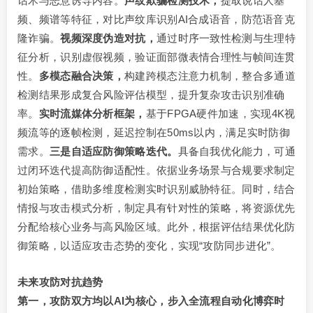
话术与恶意诱导内容。
声纹欺骗检测技术，
提取说话人基
频、频谱等特征，对比声纹库识别AI合成语音，防范语音克
隆诈骗。
视频深度伪造对抗，
通过时序一致性检测与生理特
征分析，识别虚假视频，验证面部微表情合理性与帧间连贯
性。
多模态融合决策，
构建跨模态注意力机制，整合多通道
检测结果形成复合风险评估模型，提升复杂攻击识别准确
率。
实时流媒体分析框架，
基于FPGA硬件加速，实现4K视
频流等的逐帧检测，延迟控制在50ms以内，满足实时防御
需求。
三是自适应防御策略迭代。
具备自我优化能力，可通
过闭环迭代提高防御适配性。依据业务场景与合规要求制定
初始策略，借助多维度检测实时识别威胁特征。同时，结合
情报与攻击模式分析，制定具有针对性的策略，将资源优先
分配给核心业务与高风险区域。此外，根据评估结果优化防
御策略，以适应攻击态势的变化，实现“攻防同步进化”。
未来攻防对抗趋势
第一，攻防双方均以AI为核心，步入全流程自动化博弈时