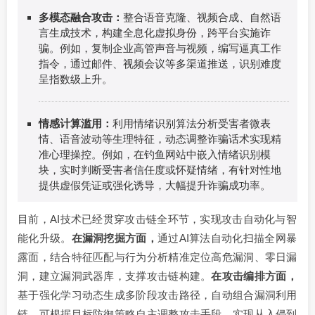
多模态融合攻击：
整合语音克隆、视频合成、自然语
言生成技术，构建全息化虚拟身份，跨平台实施诈
骗。例如，复制企业高管声音与视频，编写逼真工作
指令，通过邮件、视频会议等多渠道推送，识别难度
呈指数级上升。
情感计算滥用：
利用情绪识别算法分析受害者微表
情、语音波动等生理特征，动态调整诈骗话术实现精
准心理操控。例如，在钓鱼网站中嵌入情绪识别模
块，实时判断受害者信任度或怀疑情绪，有针对性地
提供虚假凭证或强化诱导，大幅提升诈骗成功率。
目前，AI技术已经贯穿攻击链全环节，实现攻击自动化与智
能化升级。
在漏洞挖掘方面，
通过AI算法自动化扫描全网暴
露面，结合特征匹配与行为分析精准定位高危漏洞、零日漏
洞，建立漏洞武器库，支撑攻击链构建。
在攻击编排方面，
基于强化学习动态生成多阶段攻击路径，自动组合漏洞利用
链，可根据目标防御策略自主调整攻击手段，实现从入侵到