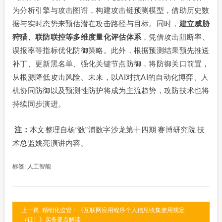
为分析引擎与攻击图谱，构建攻击链预测模型，借助历史数
据与实时态势来预估潜在攻击路径与目标。同时，
建立威胁
狩猎、联防联控等多维度量化评估体系
，凭借攻击阻断率、
误报率等指标优化防御策略。此外，根据预测结果预先推送
补丁、更新黑名单、强化关键节点防御，将防御关口前置，
从根源降低攻击风险。未来，以AI对抗AI的自动化博弈、人
机协同防御以及预测性防护将成为主流趋势，攻防技术也将
持续同步演进。
注：
本文整理自杨“数”浦数字沙龙第十四期
赛博研究院
技
术总监姚亮演讲内容。
标签:
人工智能
上一篇: 精细化监管：《互联网应用程序个人信息收集使用规定
（征）》实务要点解读