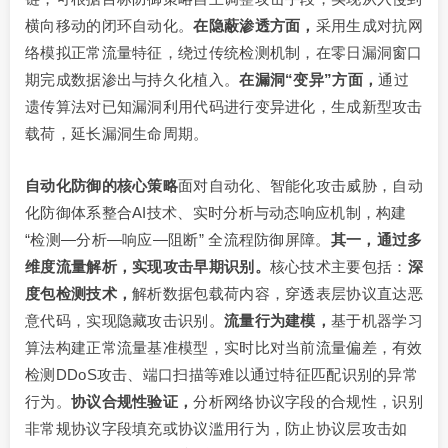
横向移动的闭环自动化。
在隐蔽渗透方面，
采用生成对抗网
络模拟正常流量特征，绕过传统检测机制，在零日漏洞窗口
期完成数据渗出与持久化植入。
在漏洞“变异”方面，
通过
遗传算法对已知漏洞利用代码进行变异进化，生成新型攻击
载荷，延长漏洞生命周期。
自动化防御的核心策略
面对自动化、智能化攻击威胁，自动
化防御体系整合AI技术、实时分析与动态响应机制，构建
“检测—分析—响应—阻断” 全流程防御屏障。
其一，通过多
维度流量解析，实现攻击早期识别。
核心技术主要包括：
深
度包检测技术，
解析数据包载荷内容，穿透表层协议直达恶
意代码，实现隐藏攻击识别。
流量行为建模，
基于机器学习
算法构建正常流量基准模型，实时比对当前流量偏差，有效
检测DDoS攻击、端口扫描等难以通过特征匹配识别的异常
行为。
协议合规性验证，
分析网络协议字段的合规性，识别
非常规协议字段填充或协议滥用行为，防止协议层攻击如