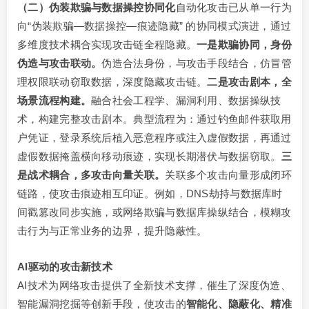
（二）伪装欺骗与数据操控协同化
自动化攻击已从单一行为
向“伪装欺骗—数据操控—痕迹隐藏” 的协同模式演进，通过
多维度技术耦合实现攻击链全程隐藏。
一是欺骗协同，身份
伪造与攻击联动。
伪造合法身份，与攻击手段结合，仿冒管
理权限联动窃取数据，深度隐藏攻击链。
二是攻击剧本，全
场景流程构建。
融合社会工程学、漏洞利用、数据操纵技
术，构建完整攻击剧本。典型流程为：通过钓鱼邮件获取用
户凭证，登录系统后植入恶意程序或注入虚假数据，再通过
虚假数据掩盖横向移动痕迹，实现长期潜伏与数据窃取。
三
是战术耦合，多攻击向量关联。
关联多个攻击向量形成闭环
链路，使攻击痕迹相互印证。例如，DNS劫持与数据库时
间戳篡改同步实施，或网络欺骗与数据库操纵结合，模糊攻
击行为与正常业务的边界，提升隐蔽性。
AI驱动的攻击新技术
AI技术为网络攻击提供了全新技术支撑，催生了深度伪造、
智能漏洞挖掘等创新手段，使攻击的
智能化、隐蔽化、精准