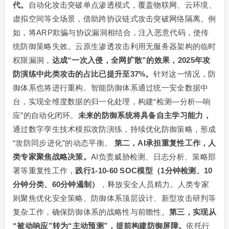
代。
自动化攻击突破单点渗透模式，覆盖物联网、云环境、
虚拟空间等全场景，借助跨协议链式攻击突破网络隔离。例
如，将ARP欺骗与协议漏洞相结合，注入恶意代码，使传
统防御策略失效。云原生渗透攻击利用无服务器架构的临时
权限漏洞，
达成“一次入侵，全网扩散”的效果，2025年攻
防演练中此类攻击的占比已提升至37%。
针对这一情况，防
御体系也将进行重构。智能防御体系通过统一安全数据中
台，实现全维度数据的归一化处理，构建“检测—分析—响
应”的自动化闭环。
未来的防御系统将具备自主学习能力，
通过数字孪生技术模拟攻防演练，持续优化防御策略，形成
“攻防同步进化”的动态平衡。
第二，AI承担重复性工作，人
类专家聚焦战略决策。
AI负责威胁检测、日志分析、策略部
署等重复性工作，
践行1-10-60 SOC模型（1分钟检测、10
分钟分类、60分钟遏制）
，释放安全人员精力。人类专家
则聚焦优化安全策略、防御体系顶层设计、新型攻击研判等
复杂工作，确保防御体系的战略性与前瞻性。
第三，实现从
“被动响应”转为“主动预测”，提前构建防御屏障。
依托行