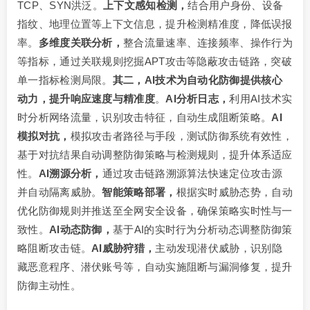
TCP、SYN洪泛。
上下文感知检测，
结合用户身份、设备
指纹、地理位置等上下文信息，提升检测精准度，降低误报
率。
多维度关联分析，
整合流量速率、连接频率、操作行为
等指标，通过关联规则挖掘APT攻击等隐蔽攻击链路，突破
单一指标检测局限。
其二，AI技术为自动化防御提供核心
动力，
提升响应速度与精准度
。
AI分析日志，
利用AI技术实
时分析网络流量，识别攻击特征，自动生成阻断策略。
AI
模拟对抗，
模拟攻击者路径与手段，测试防御系统有效性，
基于对抗结果自动调整防御策略与检测规则，提升体系适应
性。
AI溯源分析，
通过攻击链路溯源算法快速定位攻击源
并自动隔离威胁。
智能策略部署，
根据实时威胁态势，自动
优化防御规则并推送至全网安全设备，确保策略实时性与一
致性。
AI动态防御，
基于AI的实时行为分析动态调整防御策
略阻断攻击链。
AI威胁狩猎，
主动发现潜伏威胁，识别隐
藏恶意程序、潜伏账号等，自动实施阻断与漏洞修复，提升
防御主动性。