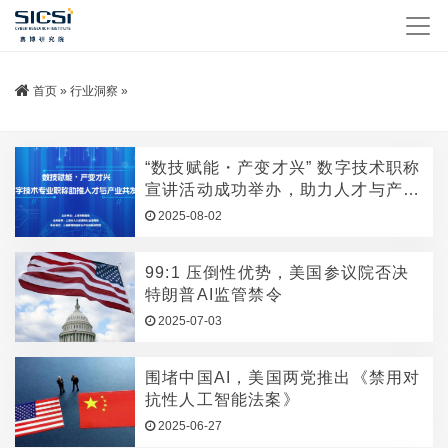
首页
»
行业洞察
»
“数技赋能・产变才兴” 数字技术职称
宣讲活动成功举办，助力人才与产业
共发展
2025-08-02
99:1 压倒性优势，美国参议院否决
特朗普AI监管禁令
2025-07-03
围堵中国AI，美国两党推出《禁用对
抗性人工智能法案》
2025-06-27